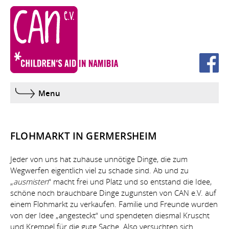
Projekte
Verein
Menu
Aktivitäten
Themen
FLOHMARKT IN GERMERSHEIM
Kontakt
Jeder von uns hat zuhause unnötige Dinge, die zum
Wegwerfen eigentlich viel zu schade sind. Ab und zu
„
ausmisten
“ macht frei und Platz und so entstand die Idee,
Downloads
schöne noch brauchbare Dinge zugunsten von CAN e.V. auf
einem Flohmarkt zu verkaufen. Familie und Freunde wurden
Impressum
von der Idee „angesteckt“ und spendeten diesmal Kruscht
und Krempel für die gute Sache. Also versuchten sich